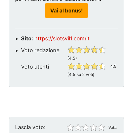
Vai al bonus!
Sito:
https://slotsvil1.com/it
Voto redazione
(4.5)
Voto utenti
4.5
(4.5 su 2 voti)
Lascia voto:
Vota