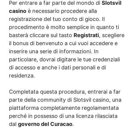
Per entrare a far parte del mondo di
Slotsvil
casino
è necessario procedere alla
registrazione del tuo conto di gioco. Il
procedimento è molto semplice in quanto ti
basterà cliccare sul tasto
Registrati
, scegliere
il bonus di benvenuto a cui vuoi accedere e
inserire una serie di informazioni. In
particolare, dovrai digitare le tue credenziali
di accesso e anche i dati personali e di
residenza.
Completata questa procedura, entrerai a far
parte della community di Slotsvil casino, una
piattaforma completamente regolamentata
perché in possesso di una licenza rilasciata
dal
governo del Curacao
.