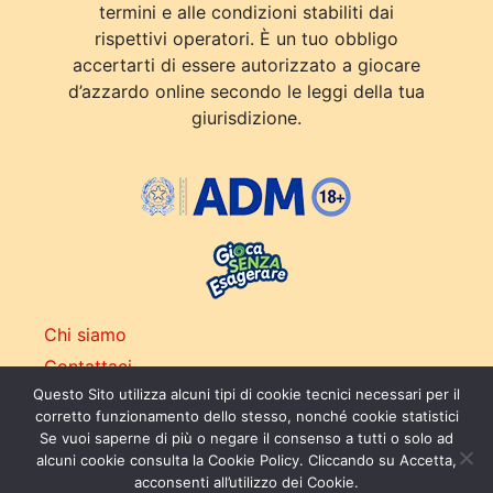
termini e alle condizioni stabiliti dai
rispettivi operatori. È un tuo obbligo
accertarti di essere autorizzato a giocare
d’azzardo online secondo le leggi della tua
giurisdizione.
Chi siamo
Contattaci
Questo Sito utilizza alcuni tipi di cookie tecnici necessari per il
Gioco responsabile e trasparenza
corretto funzionamento dello stesso, nonché cookie statistici
Informativa Privacy
Se vuoi saperne di più o negare il consenso a tutti o solo ad
alcuni cookie consulta la Cookie Policy. Cliccando su Accetta,
acconsenti all’utilizzo dei Cookie.