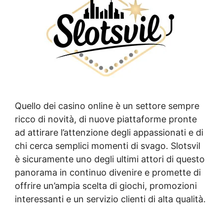
Quello dei casino online è un settore sempre
ricco di novità, di nuove piattaforme pronte
ad attirare l’attenzione degli appassionati e di
chi cerca semplici momenti di svago. Slotsvil
è sicuramente uno degli ultimi attori di questo
panorama in continuo divenire e promette di
offrire un’ampia scelta di giochi, promozioni
interessanti e un servizio clienti di alta qualità.