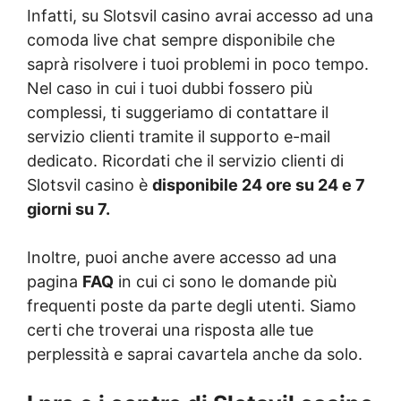
Infatti, su Slotsvil casino avrai accesso ad una
comoda live chat sempre disponibile che
saprà risolvere i tuoi problemi in poco tempo.
Nel caso in cui i tuoi dubbi fossero più
complessi, ti suggeriamo di contattare il
servizio clienti tramite il supporto e-mail
dedicato. Ricordati che il servizio clienti di
Slotsvil casino è
disponibile 24 ore su 24 e 7
giorni su 7.
Inoltre, puoi anche avere accesso ad una
pagina
FAQ
in cui ci sono le domande più
frequenti poste da parte degli utenti. Siamo
certi che troverai una risposta alle tue
perplessità e saprai cavartela anche da solo.