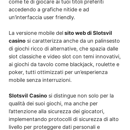
come te di giocare ai tuoi titoli preferiti
accedendo a grafiche nitide e ad
un’interfaccia user friendly.
La versione mobile del
sito web di Slotsvil
casino
si caratterizza anche da un palinsesto
di giochi ricco di alternative, che spazia dalle
slot classiche e video slot con temi innovativi,
ai giochi da tavolo come blackjack, roulette e
poker, tutti ottimizzati per un’esperienza
mobile senza interruzioni.
Slotsvil
Casino
si distingue non solo per la
qualità dei suoi giochi, ma anche per
l’attenzione alla sicurezza dei giocatori,
implementando protocolli di sicurezza di alto
livello per proteggere dati personali e