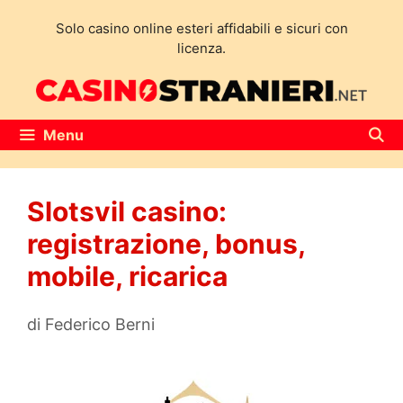
Vai
Solo casino online esteri affidabili e sicuri con
al
licenza.
contenuto
Menu
Slotsvil casino:
registrazione, bonus,
mobile, ricarica
di
Federico Berni