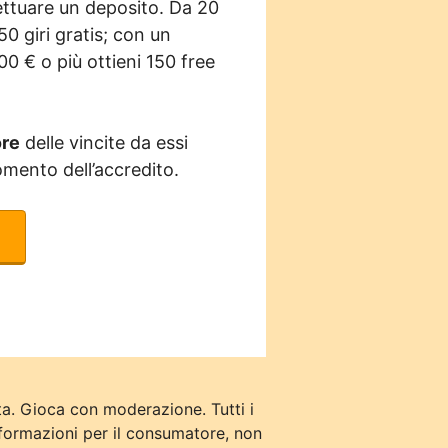
ettuare un deposito. Da 20
50 giri gratis; con un
00 € o più ottieni 150 free
ore
delle vincite da essi
mento dell’accredito.
ta. Gioca con moderazione. Tutti i
informazioni per il consumatore, non