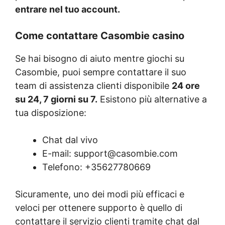
entrare nel tuo account.
Come contattare Casombie casino
Se hai bisogno di aiuto mentre giochi su
Casombie, puoi sempre contattare il suo
team di assistenza clienti disponibile
24 ore
su 24, 7 giorni su 7.
Esistono più alternative a
tua disposizione:
Chat dal vivo
E-mail: support@casombie.com
Telefono: +35627780669
Sicuramente, uno dei modi più efficaci e
veloci per ottenere supporto è quello di
contattare il servizio clienti tramite chat dal