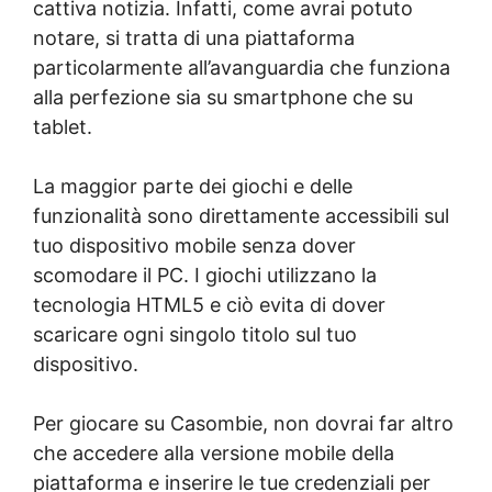
cattiva notizia. Infatti, come avrai potuto
notare, si tratta di una piattaforma
particolarmente all’avanguardia che funziona
alla perfezione sia su smartphone che su
tablet.
La maggior parte dei giochi e delle
funzionalità sono direttamente accessibili sul
tuo dispositivo mobile senza dover
scomodare il PC. I giochi utilizzano la
tecnologia HTML5 e ciò evita di dover
scaricare ogni singolo titolo sul tuo
dispositivo.
Per giocare su Casombie, non dovrai far altro
che accedere alla versione mobile della
piattaforma e inserire le tue credenziali per