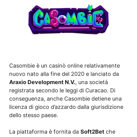
Casombie è un casinò online relativamente
nuovo nato alla fine del 2020 e lanciato da
Araxio Development N.V.
, una società
registrata secondo le leggi di Curacao. Di
conseguenza, anche Casombie detiene una
licenza di gioco d’azzardo dalla giurisdizione
dello stesso paese.
La piattaforma è fornita da
Soft2Bet
che