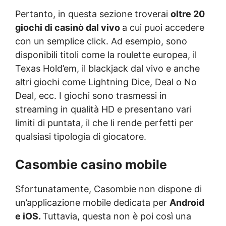
Pertanto, in questa sezione troverai
oltre 20
giochi di casinò dal vivo
a cui puoi accedere
con un semplice click. Ad esempio, sono
disponibili titoli come la roulette europea, il
Texas Hold’em, il blackjack dal vivo e anche
altri giochi come Lightning Dice, Deal o No
Deal, ecc. I giochi sono trasmessi in
streaming in qualità HD e presentano vari
limiti di puntata, il che li rende perfetti per
qualsiasi tipologia di giocatore.
Casombie casino mobile
Sfortunatamente, Casombie non dispone di
un’applicazione mobile dedicata per
Android
e iOS.
Tuttavia, questa non è poi così una