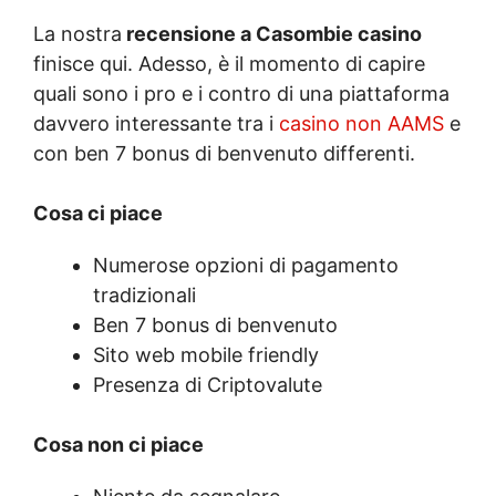
La nostra
recensione a Casombie casino
finisce qui. Adesso, è il momento di capire
quali sono i pro e i contro di una piattaforma
davvero interessante tra i
casino non AAMS
e
con ben 7 bonus di benvenuto differenti.
Cosa ci piace
Numerose opzioni di pagamento
tradizionali
Ben 7 bonus di benvenuto
Sito web mobile friendly
Presenza di Criptovalute
Cosa non ci piace