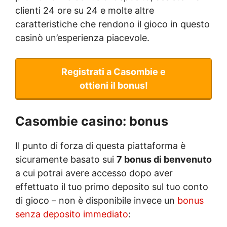
clienti 24 ore su 24 e molte altre
caratteristiche che rendono il gioco in questo
casinò un’esperienza piacevole.
Registrati a Casombie e
ottieni il bonus!
Casombie casino: bonus
Il punto di forza di questa piattaforma è
sicuramente basato sui
7 bonus di benvenuto
a cui potrai avere accesso dopo aver
effettuato il tuo primo deposito sul tuo conto
di gioco – non è disponibile invece un
bonus
senza deposito immediato
: