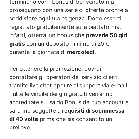
terminano con i bonus di benvenuto ma
proseguono con una serie di offerte pronte a
soddisfare ogni tua esigenza. Dopo esserti
registrato gratuitamente sulla piattaforma,
infatti, otterrai un bonus che
prevede 50 giri
gratis
con un deposito minimo di 25 €
durante la giornata di
mercoledì
.
Per ottenere la promozione, dovrai
contattare gli operatori del servizio clienti
tramite live chat oppure al support via e-mail.
Tutte le vincite dei giri gratuiti verranno
accreditate sul saldo Bonus del tuo account e
saranno soggette a
requisiti di scommessa
di 40 volte
prima che sia consentito un
prelievo.