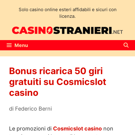
Vai
Solo casino online esteri affidabili e sicuri con
al
licenza.
contenuto
Menu
Bonus ricarica 50 giri
gratuiti su Cosmicslot
casino
di
Federico Berni
Le promozioni di
Cosmicslot casino
non