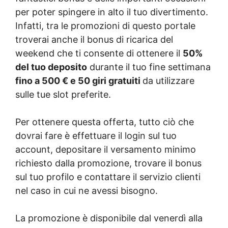
per poter spingere in alto il tuo divertimento.
Infatti, tra le promozioni di questo portale
troverai anche il bonus di ricarica del
weekend che ti consente di ottenere il
50%
del tuo deposito
durante il tuo fine settimana
fino a 500 € e 50 giri gratuiti
da utilizzare
sulle tue slot preferite.
Per ottenere questa offerta, tutto ciò che
dovrai fare è effettuare il login sul tuo
account, depositare il versamento minimo
richiesto dalla promozione, trovare il bonus
sul tuo profilo e contattare il servizio clienti
nel caso in cui ne avessi bisogno.
La promozione è disponibile dal venerdì alla