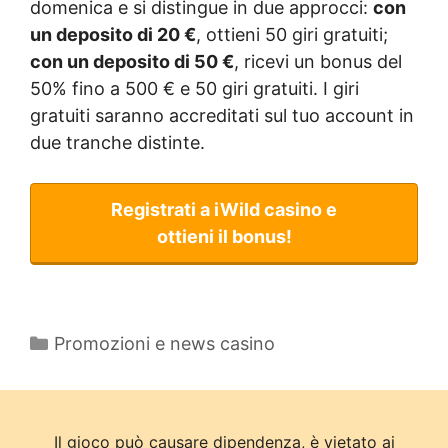
domenica e si distingue in due approcci:
con
un deposito di 20 €
, ottieni 50 giri gratuiti;
con un deposito di 50 €
, ricevi un bonus del
50% fino a 500 € e 50 giri gratuiti. I giri
gratuiti saranno accreditati sul tuo account in
due tranche distinte.
Registrati a iWild casino e
ottieni il bonus!
Categorie
Promozioni e news casino
Il gioco può causare dipendenza, è vietato ai