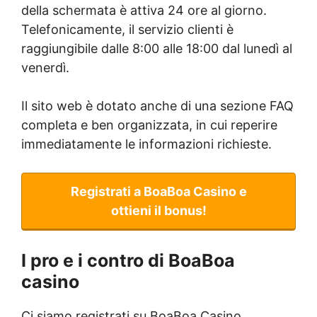
della schermata è attiva 24 ore al giorno.
Telefonicamente, il servizio clienti è
raggiungibile dalle 8:00 alle 18:00 dal lunedì al
venerdì.
Il sito web è dotato anche di una sezione FAQ
completa e ben organizzata, in cui reperire
immediatamente le informazioni richieste.
Registrati a BoaBoa Casino e
ottieni il bonus!
I pro e i contro di BoaBoa
casino
Ci siamo registrati su BoaBoa Casino,