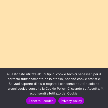
Questo Sito utilizza alcuni tipi di cookie tecnici necessari per il
corretto funzionamento dello stesso, nonché cookie statistici
Se vuoi saperne di più o negare il consenso a tutti o solo ad
alcuni cookie consulta la Cookie Policy. Cliccando su Accetta,
acconsenti all’utilizzo dei Cookie.
Accetta i cookie
Privacy policy