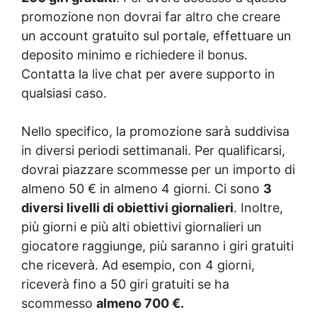
promozione non dovrai far altro che creare
un account gratuito sul portale, effettuare un
deposito minimo e richiedere il bonus.
Contatta la live chat per avere supporto in
qualsiasi caso.
Nello specifico, la promozione sarà suddivisa
in diversi periodi settimanali. Per qualificarsi,
dovrai piazzare scommesse per un importo di
almeno 50 € in almeno 4 giorni. Ci sono
3
diversi livelli di obiettivi giornalieri
. Inoltre,
più giorni e più alti obiettivi giornalieri un
giocatore raggiunge, più saranno i giri gratuiti
che riceverà. Ad esempio, con 4 giorni,
riceverà fino a 50 giri gratuiti se ha
scommesso
almeno 700 €.