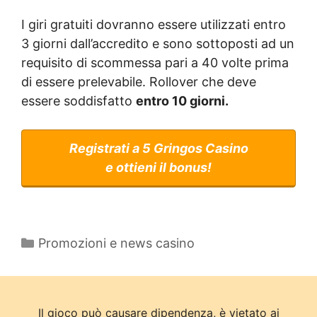
I giri gratuiti dovranno essere utilizzati entro
3 giorni dall’accredito e sono sottoposti ad un
requisito di scommessa pari a 40 volte prima
di essere prelevabile. Rollover che deve
essere soddisfatto
entro 10 giorni.
Registrati a 5 Gringos Casino
e ottieni il bonus!
Categorie
Promozioni e news casino
Il gioco può causare dipendenza, è vietato ai